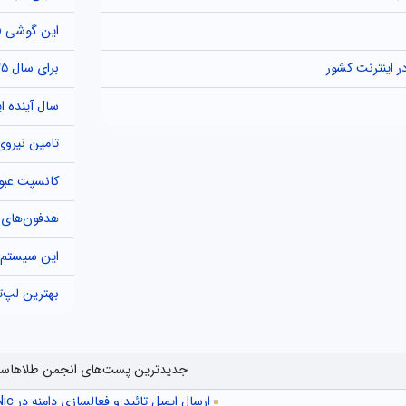
این گوشی «ا
 اینترنت کشور
برای سال ۲۰۲۵: گوشی بعدی خود را پیدا کنید
سال آینده ا
تامین نیروی
کانسپت عبوس لکسوس LF-ZC هم
هدفون‌های ز
این سیستم Dolby Atmos ارزان‌تر از ساندب
بهترین لپ‌تاپ میان‌رده س
جدیدترین پست‌های انجمن طلاهاس
ارسال ایمیل تائید و فعالسازی دامنه در CentralNic