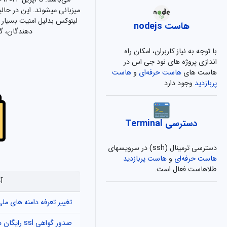
لینوکس بدلیل امنیت بسیار ب
هاست nodejs
دهندگان، گ
با توجه به نیاز کاربران، امکان راه
اندازی پروژه های نود جی اس در
هاست های
هاست حرفه‌ای
و
هاست
پربازدید
وجود دارد
دسترسی Terminal
دسترسی ترمینال (ssh) در سرویسهای
هاست حرفه‌ای
و
هاست پربازدید
طلاهاست فعال است.
آ
تغییر تعرفه دامنه های ملی
صدور گواهی ssl رایگان در طلاهاست